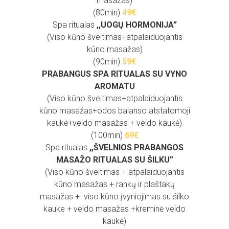
masažas)
(80min)
49
€
Spa ritualas
,,UOGŲ HORMONIJA”
(Viso kūno šveitimas+atpalaiduojantis
kūno masažas)
(90min)
59
€
PRABANGUS SPA RITUALAS SU VYNO
AROMATU
(Viso kūno šveitimas+atpalaiduojantis
kūno masažas+odos balanso atstatomoji
kaukė+veido masažas + veido kaukė)
(100min)
69
€
Spa ritualas
,,ŠVELNIOS PRABANGOS
MASAŽO RITUALAS SU ŠILKU”
(Viso kūno šveitimas + atpalaiduojantis
kūno masažas + rankų ir plaštakų
masažas + viso kūno įvyniojimas su šilko
kauke + veido masažas +kreminė veido
kaukė)