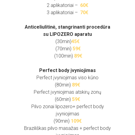
2 aplikatoriai –
60€
3 aplikatoriai –
70€
Anticeliulitinė, stangrinanti procedūra
su LIPOZERO aparatu
(30min)
45€
(70min)
59€
(100min)
89€
.
Perfect body įvyniojimas
Perfect įvyniojimas viso kūno
(80min)
89€
Perfect įvyniojimas atskirų zonų
(60min)
59€
Pilvo zonai lipozero+ perfect body
įvyniojimas
(90min)
109€
Braziliškas pilvo masažas + perfect body