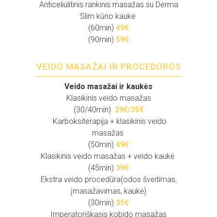
Anticeliulitinis rankinis masažas su Derma
Slim kūno kauke
(60min)
4
9
€
(90min)
5
9€
VEIDO MASAŽAI IR PROCEDŪROS
Veido masažai ir kaukės
Klasikinis veido masažas
(30/40min)
29€/35€
Karboksiterapija + klasikinis veido
masažas
(50min)
49€
Klasikinis veido masažas + veido kaukė
(45min)
39€
Ekstra veido procedūra(odos šveitimas,
įmasažavimas, kaukė)
(30min)
35€
Imperatoriškasis kobido masažas