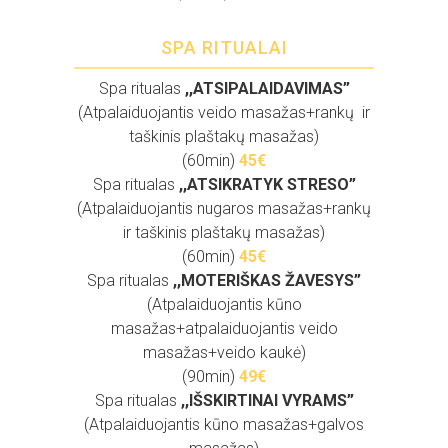
SPA RITUALAI
Spa ritualas
,,ATSIPALAIDAVIMAS”
(Atpalaiduojantis veido masažas+rankų ir
taškinis plaštakų masažas)
(60min)
45
€
Spa ritualas
,,ATSIKRATYK STRESO”
(Atpalaiduojantis nugaros masažas+rankų
ir taškinis plaštakų masažas)
(60min)
45
€
Spa ritualas
,,MOTERIŠKAS ŽAVESYS”
(Atpalaiduojantis kūno
masažas+atpalaiduojantis veido
masažas+veido kaukė)
(90min)
49
€
Spa ritualas
,,IŠSKIRTINAI VYRAMS”
(Atpalaiduojantis kūno masažas+galvos