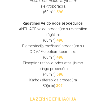
Aqua clean veido valymas +
elektroporacija
(60min)
59€
Rūgštinės veido odos procedūros
ANTI- AGE veido procedūra su ekseption
rūgštimi
(60min)
49€
Pigmentaciją mažinanti procedūra su
O.D.A/ Ekseption kosmetika
(60min)
49€
Ekseption retinolio odos atnaujinimo
pilingo procedūra
(40min)
59€
Karboksiterapijos procedūra
30(min)
39€
LAZERINĖ EPILIACIJA