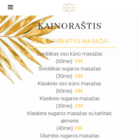
KAINORAŠTIS
SVEIKATINANTYS MASAŽAI
Švediškas viso kūno masažas
(60min)
59€
Švediškas nugaros masažas
(30min)
39€
Klasikinis viso kūno masažas
(60min)
49€
Klasikinis nugaros masažas
(30min)
29€
Klasikinis nugaros masažas su karštais
akmenis
(40min)
39€
Giluminis nugaros masažas