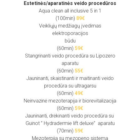
Estetinės/aparatinės veido procedūros
Aqua clean all inclusive 5 in 1
(100min)
89€
Veikliųjų medžiagų įvedimas
elektroporacijos
būdu
(60min)
59€
Stangrinanti veido procedūra su Lipozero
aparatu
(60min)
55
€
Jauninanti, skaistinanti ir maitinanti veido
procedūra su ultragarsu
(60min)
49€
Neinvazinė mezoterapija ir biorevitalizacija
(60min)
59€
Jauninanti, drėkinanti veido procedūra su
Guinot ” Hydradermie lift deluxe” aparatu
(70min)
59€
Mezoterpija su mezopeno sistema