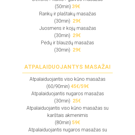
(50min)
39€
Rankų ir plaštakų masažas
(30min)
29
€
Juosmens ir kojų masažas
(30min)
29
€
Pėdų ir blauzdų masažas
(30min)
29€
ATPALAIDUOJANTYS MASAŽAI
Atpalaiduojantis viso kūno masažas
(60/90min)
45
€/59€
Atpalaiduojantis nugaros masažas
(30min)
25€
Atpalaiduojantis viso kūno masažas su
karštais akmenimis
(80min)
5
9€
Atpalaiduojantis nugaros masažas su