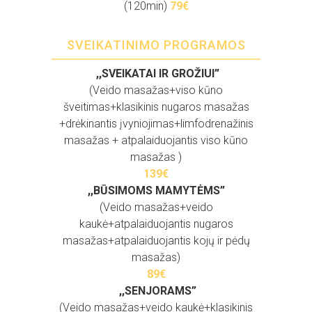
(120min)
79
€
SVEIKATINIMO PROGRAMOS
,,SVEIKATAI IR GROŽIUI”
(Veido masažas+viso kūno
šveitimas+klasikinis nugaros masažas
+drėkinantis įvyniojimas+limfodrenažinis
masažas + atpalaiduojantis viso kūno
masažas )
139
€
,,BŪSIMOMS MAMYTĖMS”
(Veido masažas+veido
kaukė+atpalaiduojantis nugaros
masažas+atpalaiduojantis kojų ir pėdų
masažas)
89€
,,SENJORAMS”
(Veido masažas+veido kaukė+klasikinis