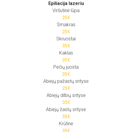
Epiliacija lazeriu
Viršutinė lūpa
25€
Smakras
25€
Skruostai
35€
Kaklas
35€
Pečių juosta
35€
Abiejų pažastų srityse
25€
Abiejų dilbių srityse
35€
Abiejų žastų srityse
35€
Krūtinė
35€