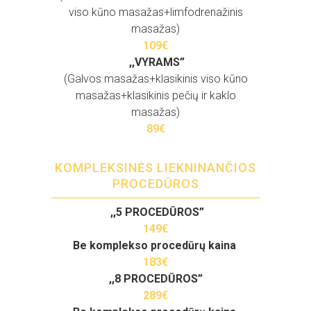
viso kūno masažas+limfodrenažinis
masažas)
109€
,,VYRAMS”
(Galvos masažas+klasikinis viso kūno
masažas+klasikinis pečių ir kaklo
masažas)
89€
KOMPLEKSINĖS LIEKNINANČIOS
PROCEDŪROS
,,5 PROCEDŪROS”
149€
Be komplekso procedūrų kaina
183€
,,8 PROCEDŪROS”
289€