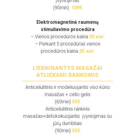
įvyniojimas
(90min)
109€
.
Elektromagnetinė raumenų
stimuliavimo procedūra
– Vienos procedūros kaina
30 eur.
– Perkant 5 procedūras vienos
procedūros kaina
25 eur.
LIEKNINANTYS MASAŽAI
ATLIEKAMI RANKOMIS
Anticeliulitinis ir modeliuojantis viso kūno
masažas + cello gelis
(60min)
55€
Anticeliulitinis rankinis
masažas+detoksikuojantis įvyniojimas su
jūrų dumbliais
(90min)
55€