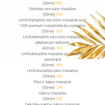
(30min)
35€
Giluminis viso kūno masažas
(60min)
55€
Limfodrenažinis viso kūno masažas su Q
1000 premium masažokliu be įvyniojimo
(30min)
25€
Limfodrenažinis viso kūno masažas
atliekamas rankomis
(60min)
45€
Limfodrenažinis masažas po plastinės
operacijos
(60min)
49€
Limfodrenažinis pilvo masažas
(30min)
29€
Pilvo ir talijos masažas
(30min)
29
€
Galvos masažas
(30min)
29
€
Dekolte+ kaklo+ galvos masažas