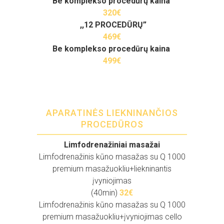
Be komplekso procedūrų kaina
320€
,,12 PROCEDŪRŲ”
469€
Be komplekso procedūrų kaina
499€
APARATINĖS LIEKNINANČIOS
PROCEDŪROS
Limfodrenažiniai masažai
Limfodrenažinis kūno masažas su Q 1000
premium masažuokliu+liekninantis
įvyniojimas
(40min)
32€
Limfodrenažinis kūno masažas su Q 1000
premium masažuokliu+įvyniojimas cello