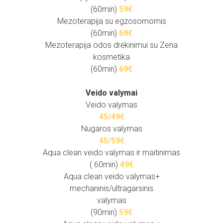
(60min)
59€
Mezoterapija su egzosomomis
(60min)
69€
Mezoterapija odos drėkinimui su Zena
kosmetika
(60min)
69€
Veido valymai
Veido valymas
45/
49
€
Nugaros valymas
45/59€
Aqua clean veido valymas ir maitinimas
( 60min)
49€
Aqua clean veido valymas+
mechaninis/ultragarsinis
valymas
(90min)
59€