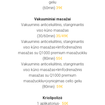
geliu
(60min)
39€
Vakuuminiai masažai
V
akuuminis anticeliulitinis, stangrinantis
viso kūno masažas
(30/60min)
35/49€
V
akuuminis anticeliulitinis, stangrinantis
viso kūno masažas+limfodrenažinis
masažas su Q1000 premium masažuokliu
(80min)
55€
V
akuuminis anticeliulitinis, stangrinantis
viso kūno masažas+limfodrenažinis
masažas su Q1000 premium
masažuokliu+įvyniojimas cello geliu
(80min)
59€
Kriolipolizė
1 aplikatorius-
50€