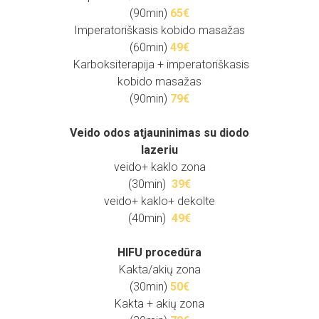
(90min)
65€
Imperatoriškasis kobido masažas
(60min)
49€
Karboksiterapija + imperatoriškasis
kobido masažas
(90min)
79€
.
Veido odos atjauninimas su diodo
lazeriu
veido+ kaklo zona
(30min)
39€
veido+ kaklo+ dekolte
(40min)
49€
HIFU procedūra
Kakta/akių zona
(30min)
50€
Kakta + akių zona