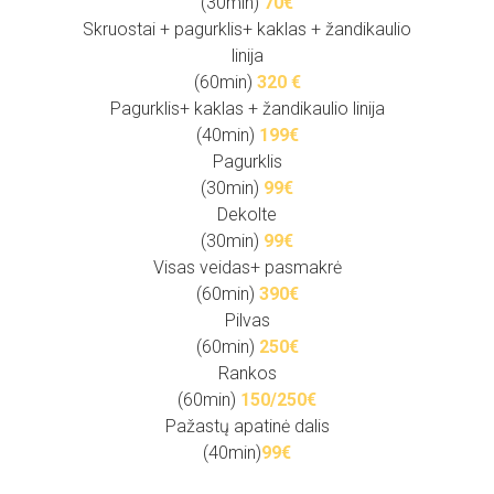
(30min)
70€
Skruostai + pagurklis+ kaklas + žandikaulio
linija
(60min)
320 €
Pagurklis+ kaklas + žandikaulio linija
(40min)
199€
Pagurklis
(30min)
99€
Dekolte
(30min)
99€
Visas veidas+ pasmakrė
(60min)
39
0€
Pilvas
(60min)
250€
Rankos
(60min)
150/250€
Pažastų apatinė dalis
(40min)
99€