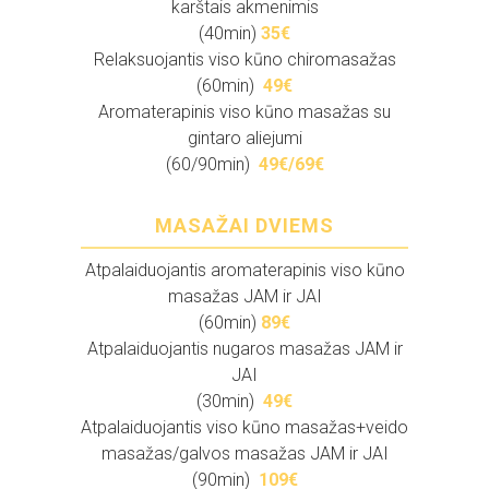
karštais akmenimis
(40min)
3
5€
Relaksuojantis viso kūno chiromasažas
(60min)
49€
Aromaterapinis viso kūno masažas su
gintaro aliejumi
(60/90min)
49€/69€
MASAŽAI DVIEMS
Atpalaiduojantis aromaterapinis viso kūno
masažas JAM ir JAI
(60min)
89
€
Atpalaiduojantis nugaros masažas JAM ir
JAI
(30min)
49
€
Atpalaiduojantis viso kūno masažas+veido
masažas/galvos masažas JAM ir JAI
(90min)
109
€