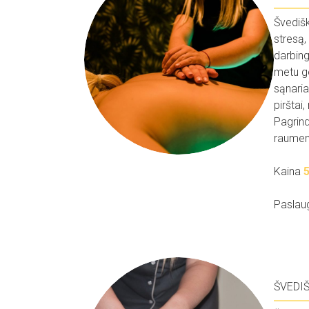
Švediš
stresą
darbing
metu ge
sąnaria
pirštai,
Pagrind
raumen
Kaina
Paslau
ŠVEDI