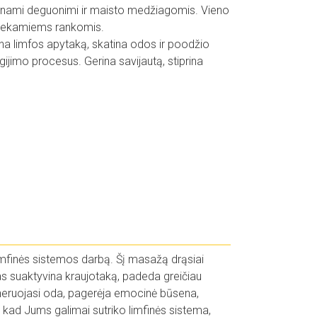
ūpinami deguonimi ir maisto medžiagomis. Vieno
liekamiems rankomis.
a limfos apytaką, skatina odos ir poodžio
gijimo procesus. Gerina savijautą, stiprina
 limfinės sistemos darbą. Šį masažą drąsiai
s suaktyvina kraujotaką, padeda greičiau
generuojasi oda, pagerėja emocinė būsena,
, kad Jums galimai sutriko limfinės sistema,