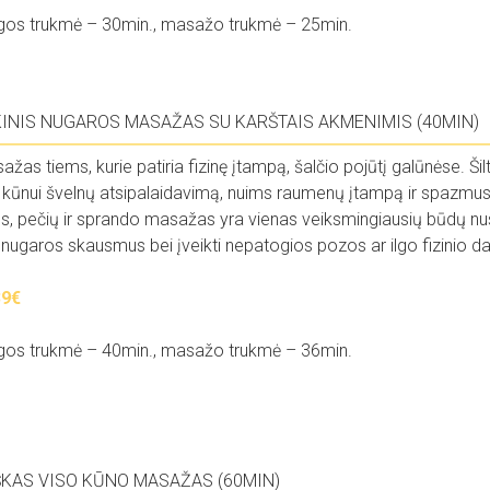
gos trukmė – 30min., masažo trukmė – 25min.
KINIS NUGAROS MASAŽAS SU KARŠTAIS AKMENIMIS (40MIN)
ažas tiems, kurie patiria fizinę įtampą, šalčio pojūtį galūnėse. Ši
 kūnui švelnų atsipalaidavimą, nuims raumenų įtampą ir spazmus,
, pečių ir sprando masažas yra vienas veiksmingiausių būdų nusir
s nugaros skausmus bei įveikti nepatogios pozos ar ilgo fizinio d
39€
gos trukmė – 40min., masažo trukmė – 36min.
ŠKAS VISO KŪNO MASAŽAS (60MIN)