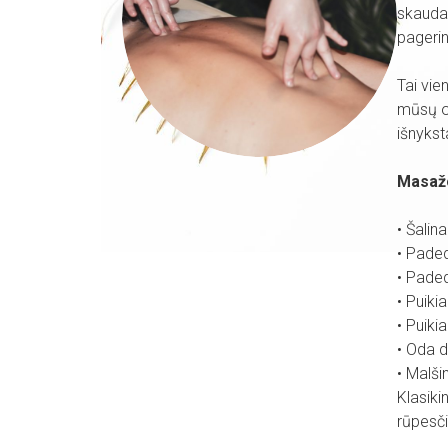
skaudan
pagerin
Tai vie
mūsų or
išnykst
Masažo
• Šalin
• Pade
• Paded
• Puiki
• Puiki
• Oda d
• Malš
Klasiki
rūpesči