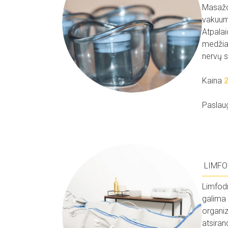
Masažo 
vakuum
Atpalai
medžiag
nervų s
Kaina
Paslau
LIMFO
Limfod
galima 
organiz
atsiran