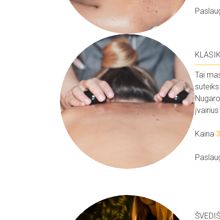
Paslau
KLASI
Tai mas
suteiks
Nugaros
įvairiu
Kaina
Paslau
ŠVEDI