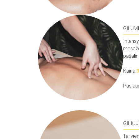
GILUM
Intensy
masažo,
pašalin
.
Kaina
.
Paslau
GILIŲ
Tai vie