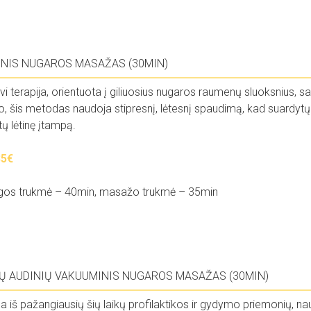
INIS NUGAROS MASAŽAS (30MIN)
vi terapija, orientuota į giliuosius nugaros raumenų sluoksnius, sau
 šis metodas naudoja stipresnį, lėtesnį spaudimą, kad suardytų 
tų lėtinę įtampą.
35€
gos trukmė – 40min, masažo trukmė – 35min
JŲ AUDINIŲ VAKUUMINIS NUGAROS MASAŽAS (30MIN)
na iš pažangiausių šių laikų profilaktikos ir gydymo priemonių, na