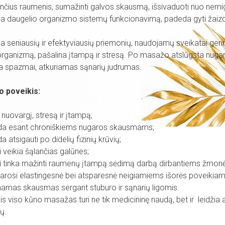
čius raumenis, sumažinti galvos skausmą, išsivaduoti nuo nemi
a daugelio organizmo sistemų funkcionavimą, padeda gyti žaizdo
na seniausių ir efektyviausių priemonių, naudojamų sveikatai gerin
ganizmą, pašalina įtampą ir stresą. Po masažo atslūgsta nugar
a spazmai, atkuriamas sąnarių judrumas.
 poveikis:
a nuovargį, stresą ir įtampą;
da esant chroniškiems nugaros skausmams;
a atsigauti po didelių fizinių krūvių;
ai veikia šąlančias galūnes;
ai tinka mažinti raumenų įtampą s
ėdimą darbą dirbantiems žmon
arosi elastingesnė bei atsparesnė neigiamiems išorės poveikiam
inamas skausmas s
ergant stuburo ir sąnarių ligomis.
nis viso kūno masažas turi ne tik medicininę naudą, bet ir
leidžia 
ų.