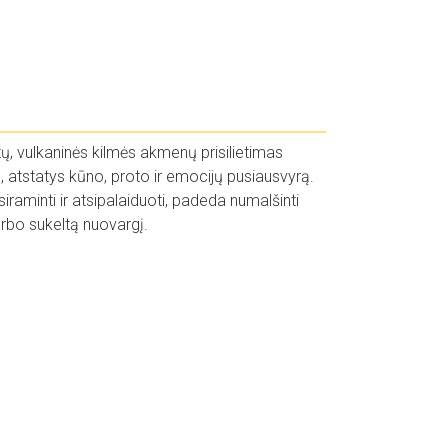
ltų, vulkaninės kilmės akmenų prisilietimas
 atstatys kūno, proto ir emocijų pusiausvyrą.
aminti ir atsipalaiduoti, padeda numalšinti
arbo sukeltą nuovargį.