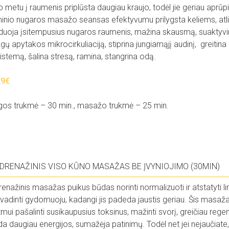
metu į raumenis priplūsta daugiau kraujo, todėl jie geriau apr
inio nugaros masažo seansas efektyvumu prilygsta keliems, at
duoja įsitempusius nugaros raumenis, mažina skausmą, suaktyvin
ų apytakos mikrocirkuliaciją, stiprina jungiamąjį audinį, greitina 
istemą, šalina stresą, ramina, stangrina odą.
29€
gos trukmė – 30 min., masažo trukmė – 25 min.
DRENAŽINIS VISO KŪNO MASAŽAS BE ĮVYNIOJIMO (30MIN)
renažinis
masažas
puikus būdas norinti normalizuoti ir atstatyti
vadinti gydomuoju, kadangi jis padeda jaustis geriau.
Š
is masaža
mui pašalinti susikaupusius toksinus, mažinti svorį, greičiau re
da daugiau energijos, sumažėja patinimų.
Todėl net jei nejaučiate