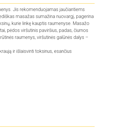
umenys. Jis rekomenduojamas jaučiantiems
vediškas masažas sumažina nuovargį, pagerina
ksinų, kurie linkę kauptis raumenyse. Masažo
i, pėdos viršutinis paviršius, padas, čiurnos
 krūtinės raumenys, viršutinės galūnės dalys –
aują ir išlaisvinti toksinus, esančius