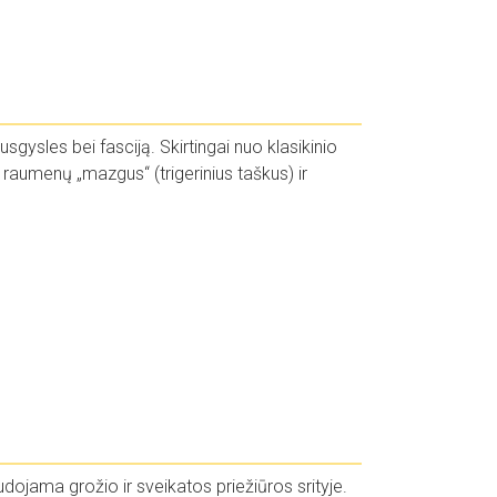
sgysles bei fasciją. Skirtingai nuo klasikinio
raumenų „mazgus“ (trigerinius taškus) ir
udojama grožio ir sveikatos priežiūros srityje.