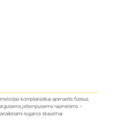
is metodas kompleksiškai apimantis fizinius,
avargusiems,įsitempusiems raumenims –
panaikinami nugaros skausmai.