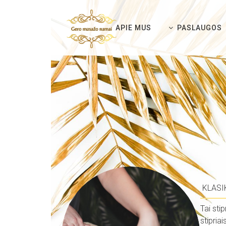
APIE MUS
PASLAUGOS
KLASI
Tai sti
stipriai