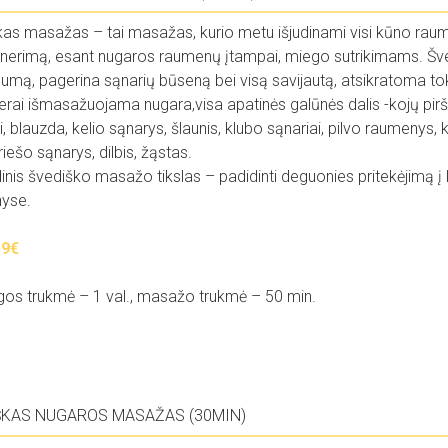
kas masažas – tai masažas, kurio metu išjudinami visi kūno ra
, nerimą, esant nugaros raumenų įtampai, miego sutrikimams. Š
umą, pagerina sąnarių būseną bei visą savijautą, atsikratoma to
rai išmasažuojama nugara,visa apatinės galūnės dalis -kojų piršta
i, blauzda, kelio sąnarys, šlaunis, klubo sąnariai, pilvo raumenys,
 riešo sąnarys, dilbis, žąstas.
inis švediško masažo tikslas – padidinti deguonies pritekėjimą į kr
yse.
59
€
gos trukmė – 1 val., masažo trukmė – 50 min.
ŠKAS NUGAROS MASAŽAS (30MIN)