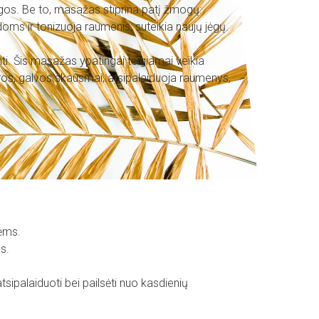
gos. Be to, masažas stiprina patį žmogų:
ms ir tonizuoja raumenis, suteikia naujų jėgų.
ti. Šis masažas ypatingai teigiamai veikia
os, galvos skausmai, atsipalaiduoja raumenys,
ėms.
s.
atsipalaiduoti bei pailsėti nuo kasdienių