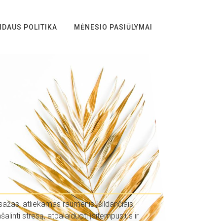
IDAUS POLITIKA
MĖNESIO PASIŪLYMAI
sažas, atliekamas raumenis įšildančiais,
linti stresą, atpalaiduoti įsitempusius ir