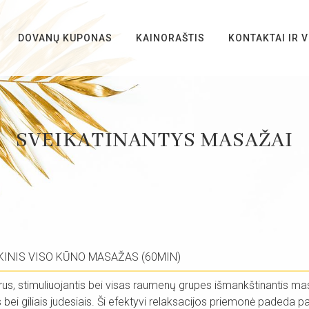
DOVANŲ KUPONAS
KAINORAŠTIS
KONTAKTAI IR V
SVEIKATINANTYS MASAŽAI
KINIS VISO KŪNO MASAŽAS (60MIN)
prus, stimuliuojantis bei visas raumenų grupes išmankštinantis ma
s bei giliais judesiais.
Ši efektyvi relaksacijos priemonė padeda paša