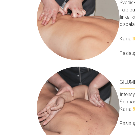
Švedišk
Taip pa
tinka, 
disbala
Kaina
Paslau
GILUM
Intensy
Šis mas
Kaina
Paslau