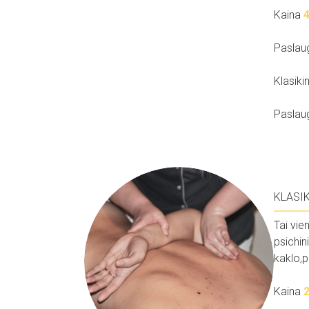
Kaina
4
Paslau
Klasiki
Paslau
KLASI
Tai vie
psichi
kaklo,
Kaina