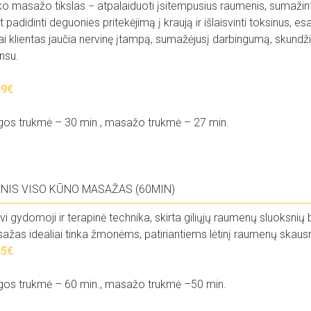
o masažo tikslas − atpalaiduoti įsitempusius raumenis, sumažint
t padidinti deguonies pritekėjimą į kraują ir išlaisvinti toksinu
kai klientas jaučia nervinę įtampą, sumažėjusį darbingumą, skundž
nsu.
39
€
gos trukmė – 30 min., masažo trukmė – 27 min.
INIS VISO KŪNO MASAŽAS (60MIN)
vi gydomoji ir terapinė technika, skirta giliųjų raumenų sluoksnių 
ažas idealiai tinka žmonėms, patiriantiems lėtinį raumenų skausmą,
55
€
gos trukmė – 60 min., masažo trukmė –50 min.