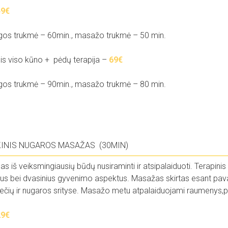
9€
gos trukmė – 60min., masažo trukmė – 50 min.
nis viso kūno + pėdų terapija –
69€
gos trukmė – 90min., masažo trukmė – 80 min.
KINIS NUGAROS MASAŽAS (30MIN)
nas iš veiksmingiausių būdų nusiraminti ir atsipalaiduoti. Terapin
nius bei dvasinius gyvenimo aspektus. Masažas skirtas esant p
pečių ir nugaros srityse. Masažo metu atpalaiduojami raumenys,
29€