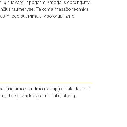
i jų nuovargį ir pagerinti žmogaus darbingumą.
s, esančius raumenyse. Taikoma masažo technika
iasi miego sutrikimais, viso organizmo
bei jungiamojo audinio (fascijų) atpalaidavimui.
 didelį fizinį krūvį ar nuolatinį stresą.